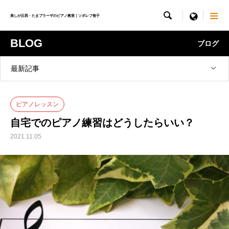

menu
美しが丘西・たまプラーザのピアノ教室｜ソボレフ智子
BLOG
ブログ
最新記事
ピアノレッスン
自宅でのピアノ練習はどうしたらいい？
2021.11.05