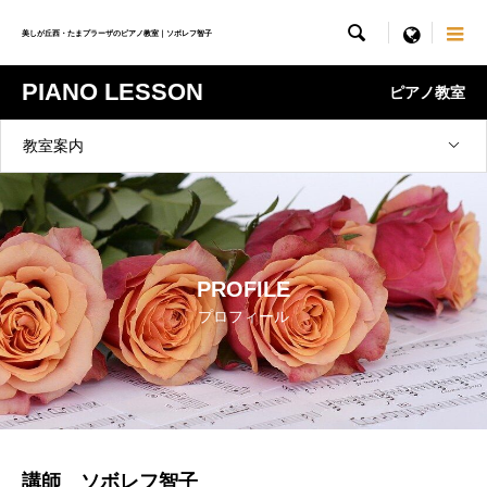

menu
美しが丘西・たまプラーザのピアノ教室｜ソボレフ智子
PIANO LESSON
ピアノ教室
教室案内
PROFILE
プロフィール
講師 ソボレフ智子