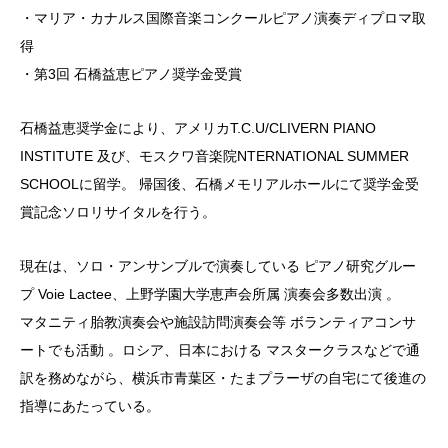
・マリア・カナルス国際音楽コンクールピアノ演奏ディプロマ取
得
・第3回 石橋益恵ピアノ奨学金受賞
石橋益恵奨学金により、アメリカT.C.U/CLIVERN PIANO
INSTITUTE 及び、モスクワ音楽院NTERNATIONAL SUMMER
SCHOOLに留学。 帰国後、石橋メモリアルホールにて奨学金受
賞記念ソロリサイタルを行う。
現在は、ソロ・アンサンブルで演奏している ピアノ研究グルー
プ Voie Lactee、上野学園大学恵声会所属 演奏会多数出演 。
マタニティ胎教演奏会や施設訪問演奏会等 ボランティアコンサ
ートでも活動 。ロシア、日本における マスタークラスなどで通
訳を務めながら、横浜市青葉区・たまプラーザの自宅にて後進の
指導にあたっている。