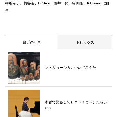
梅谷令子、梅谷進、D.Stein、藤井一興、窪田隆、A.Pisarevに師
事
最近の記事
トピックス
マトリョーシカについて考えた
本番で緊張してしまう！どうしたらい
い？