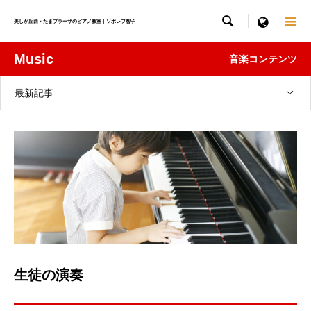

menu
美しが丘西・たまプラーザのピアノ教室｜ソボレフ智子
Music
音楽コンテンツ
最新記事
生徒の演奏